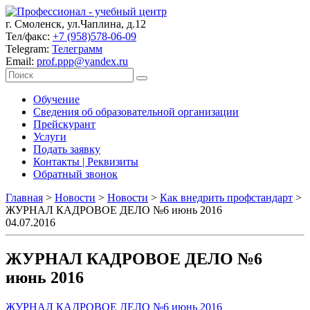
г. Смоленск, ул.Чаплина, д.12
Тел/факс:
+7 (958)578-06-09
Telegram:
Телеграмм
Email:
prof.ppp@yandex.ru
Обучение
Сведения об образовательной организации
Прейскурант
Услуги
Подать заявку
Контакты | Реквизиты
Обратный звонок
Главная
>
Новости
>
Новости
>
Как внедрить профстандарт
>
ЖУРНАЛ КАДРОВОЕ ДЕЛО №6 июнь 2016
04.07.2016
ЖУРНАЛ КАДРОВОЕ ДЕЛО №6
июнь 2016
ЖУРНАЛ КАДРОВОЕ ДЕЛО №6 июнь 2016