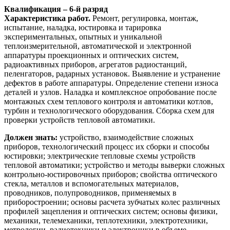
Квалификация – 6-й разряд
Характеристика работ.
Ремонт, регулировка, монтаж,
испытание, наладка, юстировка и тарировка
экспериментальных, опытных и уникальной
теплоизмерительной, автоматической и электронной
аппаратуры проекционных и оптических систем,
радиоактивных приборов, агрегатов радиостанций,
пеленгаторов, радарных установок. Выявление и устранение
дефектов в работе аппаратуры. Определение степени износа
деталей и узлов. Наладка и комплексное опробование после
монтажных схем теплового контроля и автоматики котлов,
турбин и технологического оборудования. Сборка схем для
проверки устройств тепловой автоматики.
Должен знать:
устройство, взаимодействие сложных
приборов, технологический процесс их сборки и способы
юстировки; электрические тепловые схемы устройств
тепловой автоматики; устройство и методы выверки сложных
контрольно-юстировочных приборов; свойства оптического
стекла, металлов и вспомогательных материалов,
проводников, полупроводников, применяемых в
приборостроении; основы расчета зубчатых колес различных
профилей зацепления и оптических систем; основы физики,
механики, телемеханики, теплотехники, электротехники,
метрологии, радиотехники и электроники в объеме