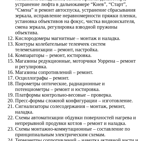
устранение люфта в дальнокамере “Киев”, “Старт”,
“Смена” и ремонт автоспуска, устранение сбрасывания
зеркала, исправление неравномерности пряжки пленки,
установка объективов на фокус, чистка видиоискателя,
смена зеркала, регулировка взводной пружины
объектива.
Кислородомеры магнитные – монтаж и наладка.
Контуры колебательные телеячеек систем
телемеханизации – ремонт, настройка.
Компараторы – ремонт, юстировка.
Магазины редукционные, моторчики Уоррена – ремонт
и регулировка.
Магазины сопротивлений – ремонт.
Осциллографы – ремонт.
Пирометры оптические, радиационные и
потенциометры – ремонт и юстировка.
Платформы контрольно-весовые – проверка.
Пресс-формы сложной конфигурации – изготовление.
Сигнализаторы солесодержания – монтаж, ремонт,
наладка.
Схемы автоматизации обдувки поверхностей нагрева и
непрерывной продувки котлов – ремонт и наладка.
Схемы монтажно-коммутационные – составление по
принципиальным электрическим схемам.
Термометры сопротивлений – намотка активной части и