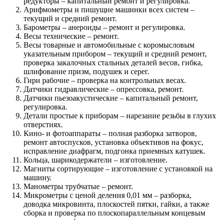
редукторы – капитальный ремонт и регулировка.
Арифмометры и пишущие машинки всех систем –
текущий и средний ремонт.
Барометры – анероиды – ремонт и регулировка.
Весы технические – ремонт.
Весы товарные и автомобильные с коромысловым
указательным прибором – текущий и средний ремонт,
проверка закалочных стальных деталей весов, гибка,
шлифование призм, подушек и серег.
Гири рабочие – проверка на контрольных весах.
Датчики гидравлические – опрессовка, ремонт.
Датчики пьезоакустические – капитальный ремонт,
регулировка.
Детали простые к приборам – нарезание резьбы в глухих
отверстиях.
Кино- и фотоаппараты – полная разборка затворов,
ремонт автоспусков, установка объективов на фокус,
исправление диафрагм, подгонка приемных катушек.
Кольца, шарикодержатели – изготовление.
Магниты сортирующие – изготовление с установкой на
машину.
Манометры трубчатые – ремонт.
Микрометры с ценой деления 0,01 мм – разборка,
доводка микровинта, плоскостей пятки, гайки, а также
сборка и проверка по плоскопараллельным концевым