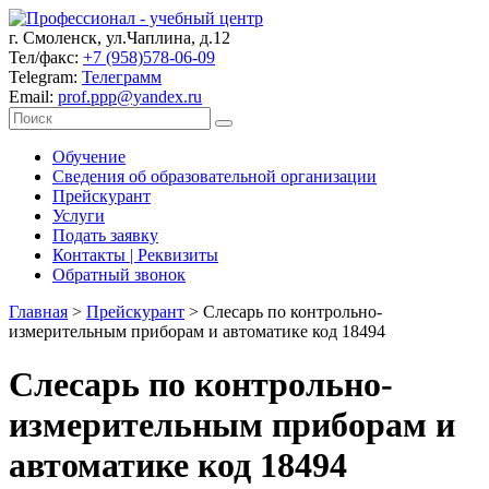
г. Смоленск, ул.Чаплина, д.12
Тел/факс:
+7 (958)578-06-09
Telegram:
Телеграмм
Email:
prof.ppp@yandex.ru
Обучение
Сведения об образовательной организации
Прейскурант
Услуги
Подать заявку
Контакты | Реквизиты
Обратный звонок
Главная
>
Прейскурант
>
Слесарь по контрольно-
измерительным приборам и автоматике код 18494
Слесарь по контрольно-
измерительным приборам и
автоматике код 18494