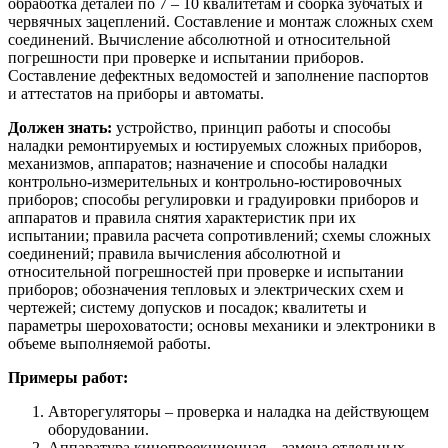
обработка деталей по 7 – 10 квалитетам и сборка зубчатых и
червячных зацеплений. Составление и монтаж сложных схем
соединений. Вычисление абсолютной и относительной
погрешности при проверке и испытании приборов.
Составление дефектных ведомостей и заполнение паспортов
и аттестатов на приборы и автоматы.
Должен знать:
устройство, принцип работы и способы
наладки ремонтируемых и юстируемых сложных приборов,
механизмов, аппаратов; назначение и способы наладки
контрольно-измерительных и контрольно-юстировочных
приборов; способы регулировки и градуировки приборов и
аппаратов и правила снятия характеристик при их
испытании; правила расчета сопротивлений; схемы сложных
соединений; правила вычисления абсолютной и
относительной погрешностей при проверке и испытании
приборов; обозначения тепловых и электрических схем и
чертежей; систему допусков и посадок; квалитеты и
параметры шероховатости; основы механики и электроники в
объеме выполняемой работы.
Примеры работ:
Авторегуляторы – проверка и наладка на действующем
оборудовании.
Аппаратура кинопроекционная – замена отдельных