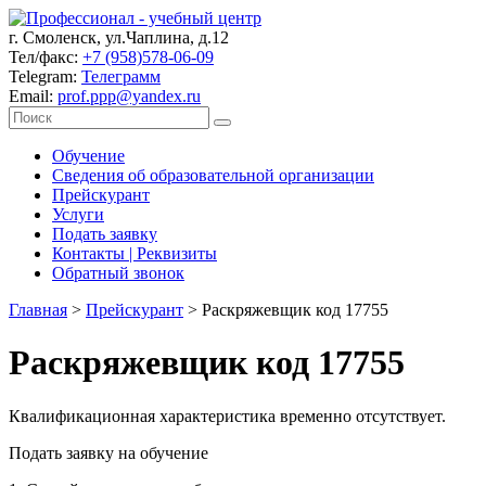
г. Смоленск, ул.Чаплина, д.12
Тел/факс:
+7 (958)578-06-09
Telegram:
Телеграмм
Email:
prof.ppp@yandex.ru
Обучение
Сведения об образовательной организации
Прейскурант
Услуги
Подать заявку
Контакты | Реквизиты
Обратный звонок
Главная
>
Прейскурант
>
Раскряжевщик код 17755
Раскряжевщик код 17755
Квалификационная характеристика временно отсутствует.
Подать заявку на обучение