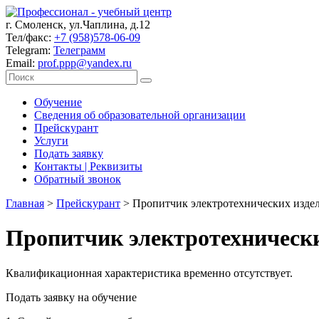
г. Смоленск, ул.Чаплина, д.12
Тел/факс:
+7 (958)578-06-09
Telegram:
Телеграмм
Email:
prof.ppp@yandex.ru
Обучение
Сведения об образовательной организации
Прейскурант
Услуги
Подать заявку
Контакты | Реквизиты
Обратный звонок
Главная
>
Прейскурант
>
Пропитчик электротехнических издел
Пропитчик электротехнически
Квалификационная характеристика временно отсутствует.
Подать заявку на обучение