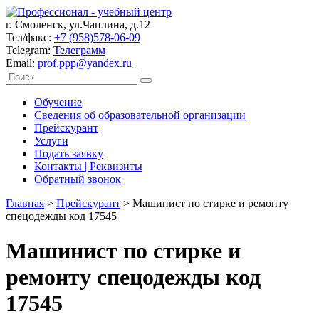
г. Смоленск, ул.Чаплина, д.12
Тел/факс:
+7 (958)578-06-09
Telegram:
Телеграмм
Email:
prof.ppp@yandex.ru
Обучение
Сведения об образовательной организации
Прейскурант
Услуги
Подать заявку
Контакты | Реквизиты
Обратный звонок
Главная
>
Прейскурант
>
Машинист по стирке и ремонту
спецодежды код 17545
Машинист по стирке и
ремонту спецодежды код
17545