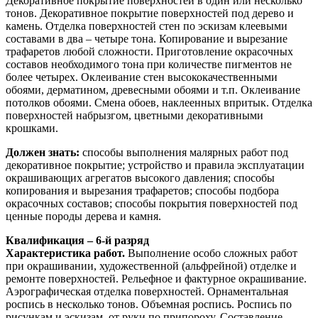
Декоративное покрытие поверхностей в один или несколько
тонов. Декоративное покрытие поверхностей под дерево и
камень. Отделка поверхностей стен по эскизам клеевыми
составами в два – четыре тона. Копирование и вырезание
трафаретов любой сложности. Приготовление окрасочных
составов необходимого тона при количестве пигментов не
более четырех. Оклеивание стен высококачественными
обоями, дерматином, древесными обоями и т.п. Оклеивание
потолков обоями. Смена обоев, наклеенных впритык. Отделка
поверхностей набрызгом, цветными декоративными
крошками.
Должен знать:
способы выполнения малярных работ под
декоративное покрытие; устройство и правила эксплуатации
окрашивающих агрегатов высокого давления; способы
копирования и вырезания трафаретов; способы подбора
окрасочных составов; способы покрытия поверхностей под
ценные породы дерева и камня.
Квалификация – 6-й разряд
Характеристика работ.
Выполнение особо сложных работ
при окрашивании, художественной (альфрейной) отделке и
ремонте поверхностей. Рельефное и фактурное окрашивание.
Аэрографическая отделка поверхностей. Орнаментальная
роспись в несколько тонов. Объемная роспись. Роспись по
рисункам и эскизам, от руки по припороху. Составление