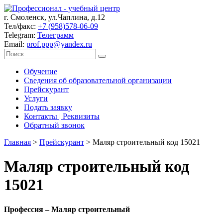
г. Смоленск, ул.Чаплина, д.12
Тел/факс:
+7 (958)578-06-09
Telegram:
Телеграмм
Email:
prof.ppp@yandex.ru
Обучение
Сведения об образовательной организации
Прейскурант
Услуги
Подать заявку
Контакты | Реквизиты
Обратный звонок
Главная
>
Прейскурант
>
Маляр строительный код 15021
Маляр строительный код
15021
Профессия – Маляр строительный