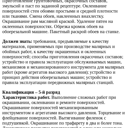
Приготовление грунтовочных, окрасочных составов,
эмульсий и паст по заданной рецептуре. Оклеивание
поверхностей стен обоями простыми и средней плотности
или тканями. Смена обоев, наклеенных внахлестку.
Окрашивание рам масляной краской. Удаление пятен на
оклеенных поверхностях. Обрезка кромок обоев на
обоерезальной машине. Пакетный раскрой обоев на станке.
Должен знать:
требования, предъявляемые к качеству
материалов, применяемых при производстве малярных и
обойных работ, к качеству окрашенных и оклеенных
поверхностей; способы приготовления окрасочных составов;
устройство и правила эксплуатации обслуживаемых машин,
механизмов и механизированного инструмента для малярных
работ (кроме агрегатов высокого давления); устройство и
принцип действия обоерезальных машин; устройство и
правила эксплуатации передвижных малярных станций.
Квалификация – 5-й разряд
Характеристика работ.
Выполнение сложных работ при
окрашивании, оклеивании и ремонте поверхностей.
Окрашивание поверхностей механизированным
инструментом и агрегатами высокого давления. Торцевание и
флейцевание поверхностей. Вытягивание филенок с
подтушевкой. Окрашивание по трафарету в два и более тона.