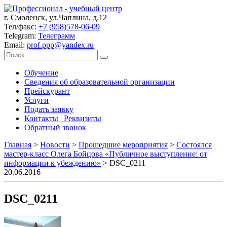
г. Смоленск, ул.Чаплина, д.12
Тел/факс:
+7 (958)578-06-09
Telegram:
Телеграмм
Email:
prof.ppp@yandex.ru
Обучение
Сведения об образовательной организации
Прейскурант
Услуги
Подать заявку
Контакты | Реквизиты
Обратный звонок
Главная
>
Новости
>
Прошедшие мероприятия
>
Состоялся
мастер-класс Олега Бойцова «Публичное выступление: от
информации к убеждению»
>
DSC_0211
20.06.2016
DSC_0211