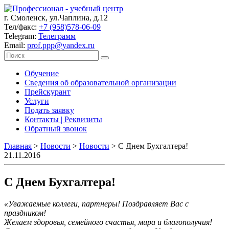
г. Смоленск, ул.Чаплина, д.12
Тел/факс:
+7 (958)578-06-09
Telegram:
Телеграмм
Email:
prof.ppp@yandex.ru
Обучение
Сведения об образовательной организации
Прейскурант
Услуги
Подать заявку
Контакты | Реквизиты
Обратный звонок
Главная
>
Новости
>
Новости
>
С Днем Бухгалтера!
21.11.2016
С Днем Бухгалтера!
«Уважаемые коллеги, партнеры! Поздравляет Вас с
праздником!
Желаем здоровья, семейного счастья, мира и благополучия!