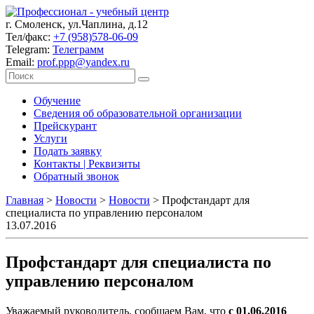
г. Смоленск, ул.Чаплина, д.12
Тел/факс:
+7 (958)578-06-09
Telegram:
Телеграмм
Email:
prof.ppp@yandex.ru
Обучение
Сведения об образовательной организации
Прейскурант
Услуги
Подать заявку
Контакты | Реквизиты
Обратный звонок
Главная
>
Новости
>
Новости
>
Профстандарт для
специалиста по управлению персоналом
13.07.2016
Профстандарт для специалиста по
управлению персоналом
Уважаемый руководитель, сообщаем Вам, что
с 01.06.2016