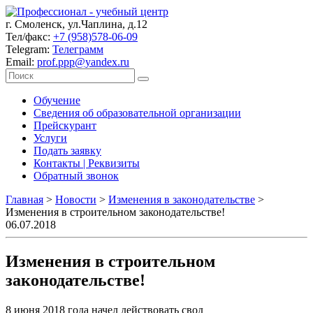
г. Смоленск, ул.Чаплина, д.12
Тел/факс:
+7 (958)578-06-09
Telegram:
Телеграмм
Email:
prof.ppp@yandex.ru
Обучение
Сведения об образовательной организации
Прейскурант
Услуги
Подать заявку
Контакты | Реквизиты
Обратный звонок
Главная
>
Новости
>
Изменения в законодательстве
>
Изменения в строительном законодательстве!
06.07.2018
Изменения в строительном
законодательстве!
8 июня 2018 года начел действовать свод