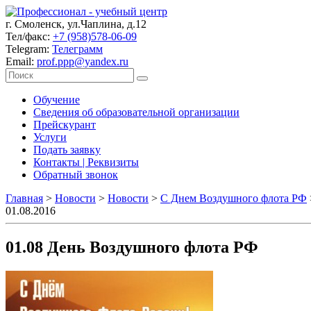
г. Смоленск, ул.Чаплина, д.12
Тел/факс:
+7 (958)578-06-09
Telegram:
Телеграмм
Email:
prof.ppp@yandex.ru
Обучение
Сведения об образовательной организации
Прейскурант
Услуги
Подать заявку
Контакты | Реквизиты
Обратный звонок
Главная
>
Новости
>
Новости
>
C Днeм Воздушного флота РФ
01.08.2016
01.08 День Воздушного флота РФ