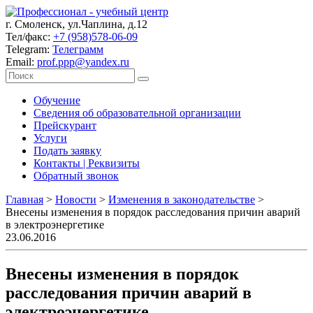
г. Смоленск, ул.Чаплина, д.12
Тел/факс:
+7 (958)578-06-09
Telegram:
Телеграмм
Email:
prof.ppp@yandex.ru
Обучение
Сведения об образовательной организации
Прейскурант
Услуги
Подать заявку
Контакты | Реквизиты
Обратный звонок
Главная
>
Новости
>
Изменения в законодательстве
>
Внесены изменения в порядок расследования причин аварий
в электроэнергетике
23.06.2016
Внесены изменения в порядок
расследования причин аварий в
электроэнергетике