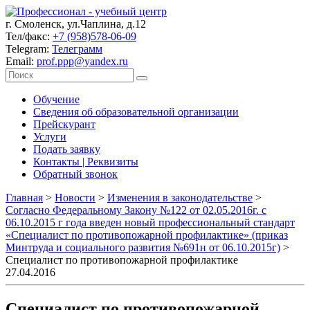
г. Смоленск, ул.Чаплина, д.12
Тел/факс:
+7 (958)578-06-09
Telegram:
Телеграмм
Email:
prof.ppp@yandex.ru
Обучение
Сведения об образовательной организации
Прейскурант
Услуги
Подать заявку
Контакты | Реквизиты
Обратный звонок
Главная
>
Новости
>
Изменения в законодательстве
>
Согласно Федеральному Закону №122 от 02.05.2016г. с
06.10.2015 г года введен новый профессиональный стандарт
«Специалист по противопожарной профилактике» (приказ
Минтруда и социального развития №691н от 06.10.2015г)
>
Специалист по противопожарной профилактике
27.04.2016
Специалист по противопожарной