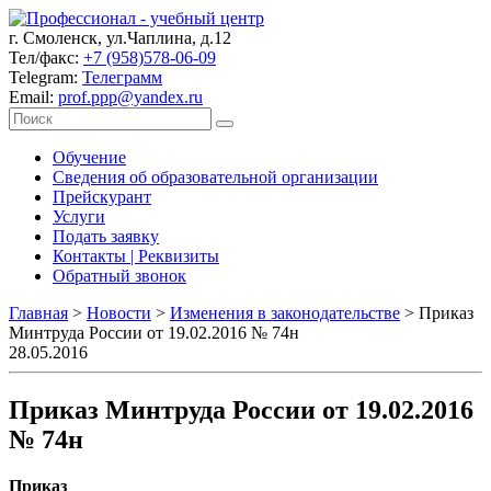
г. Смоленск, ул.Чаплина, д.12
Тел/факс:
+7 (958)578-06-09
Telegram:
Телеграмм
Email:
prof.ppp@yandex.ru
Обучение
Сведения об образовательной организации
Прейскурант
Услуги
Подать заявку
Контакты | Реквизиты
Обратный звонок
Главная
>
Новости
>
Изменения в законодательстве
>
Приказ
Минтруда России от 19.02.2016 № 74н
28.05.2016
Приказ Минтруда России от 19.02.2016
№ 74н
Приказ