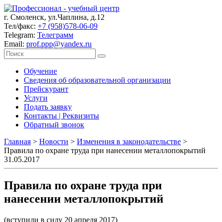
г. Смоленск, ул.Чаплина, д.12
Тел/факс:
+7 (958)578-06-09
Telegram:
Телеграмм
Email:
prof.ppp@yandex.ru
Обучение
Сведения об образовательной организации
Прейскурант
Услуги
Подать заявку
Контакты | Реквизиты
Обратный звонок
Главная
>
Новости
>
Изменения в законодательстве
>
Правила по охране труда при нанесении металлопокрытий
31.05.2017
Правила по охране труда при
нанесении металлопокрытий
(вступили в силу 20 апреля 2017)