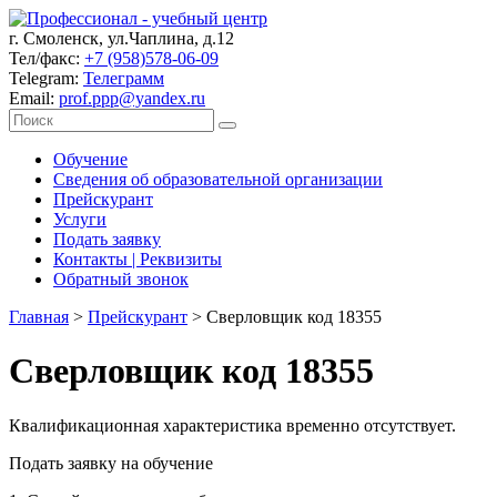
г. Смоленск, ул.Чаплина, д.12
Тел/факс:
+7 (958)578-06-09
Telegram:
Телеграмм
Email:
prof.ppp@yandex.ru
Обучение
Сведения об образовательной организации
Прейскурант
Услуги
Подать заявку
Контакты | Реквизиты
Обратный звонок
Главная
>
Прейскурант
>
Сверловщик код 18355
Сверловщик код 18355
Квалификационная характеристика временно отсутствует.
Подать заявку на обучение