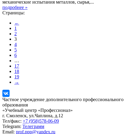
механические испытания металлов, сырья,...
подробнее »
Страницы:
←
1
2
3
4
5
6
…
17
18
19
→
Частное учреждение дополнительного профессионального
образования
«Учебный центр «Профессионал»
г. Смоленск, ул.Чаплина, д.12
Тел/факс:
+7 (958)578-06-09
Telegram:
Телеграмм
Email:
prof.ppp@yandex.ru