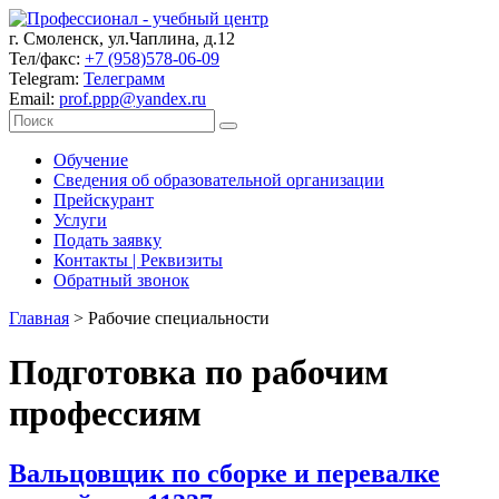
г. Смоленск, ул.Чаплина, д.12
Тел/факс:
+7 (958)578-06-09
Telegram:
Телеграмм
Email:
prof.ppp@yandex.ru
Обучение
Сведения об образовательной организации
Прейскурант
Услуги
Подать заявку
Контакты | Реквизиты
Обратный звонок
Главная
>
Рабочие специальности
Подготовка по рабочим
профессиям
Вальцовщик по сборке и перевалке