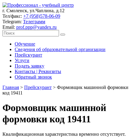
г. Смоленск, ул.Чаплина, д.12
Тел/факс:
+7 (958)578-06-09
Telegram:
Телеграмм
Email:
prof.ppp@yandex.ru
Обучение
Сведения об образовательной организации
Прейскурант
Услуги
Подать заявку
Контакты | Реквизиты
Обратный звонок
Главная
>
Прейскурант
>
Формовщик машинной формовки
код 19411
Формовщик машинной
формовки код 19411
Квалификационная характеристика временно отсутствует.