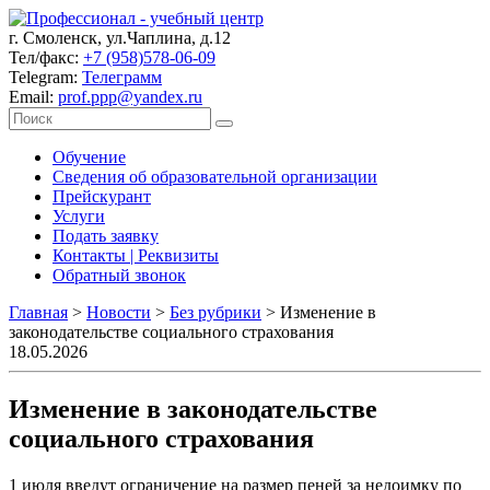
г. Смоленск, ул.Чаплина, д.12
Тел/факс:
+7 (958)578-06-09
Telegram:
Телеграмм
Email:
prof.ppp@yandex.ru
Обучение
Сведения об образовательной организации
Прейскурант
Услуги
Подать заявку
Контакты | Реквизиты
Обратный звонок
Главная
>
Новости
>
Без рубрики
>
Изменение в
законодательстве социального страхования
18.05.2026
Изменение в законодательстве
социального страхования
1 июля введут ограничение на размер пеней за недоимку по