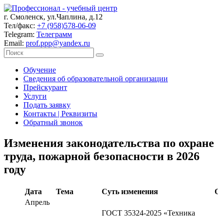
г. Смоленск, ул.Чаплина, д.12
Тел/факс:
+7 (958)578-06-09
Telegram:
Телеграмм
Email:
prof.ppp@yandex.ru
Обучение
Сведения об образовательной организации
Прейскурант
Услуги
Подать заявку
Контакты | Реквизиты
Обратный звонок
Изменения законодательства по охране
труда, пожарной безопасности в 2026
году
Дата
Тема
Суть изменения
Апрель
ГОСТ 35324-2025 «Техника