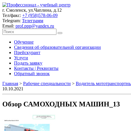
г. Смоленск, ул.Чаплина, д.12
Тел/факс:
+7 (958)578-06-09
Telegram:
Телеграмм
Email:
prof.ppp@yandex.ru
Обучение
Сведения об образовательной организации
Прейскурант
Услуги
Подать заявку
Контакты | Реквизиты
Обратный звонок
Главная
>
Рабочие специальности
>
Водитель мототранспортны
10.10.2021
Обзор САМОХОДНЫХ МАШИН_13