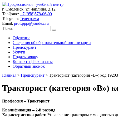
г. Смоленск, ул.Чаплина, д.12
Тел/факс:
+7 (958)578-06-09
Telegram:
Телеграмм
Email:
prof.ppp@yandex.ru
Обучение
Сведения об образовательной организации
Прейскурант
Услуги
Подать заявку
Контакты | Реквизиты
Обратный звонок
Главная
>
Прейскурант
>
Тракторист (категория «В») код 19203
Тракторист (категория «В») к
Профессия – Тракторист
Квалификация – 2-й разряд
Характеристика работ.
Управление трактором с мощностью дви