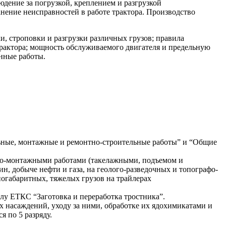
дение за погрузкой, креплением и разгрузкой
нение неисправностей в работе трактора. Производство
, строповки и разгрузки различных грузов; правила
трактора; мощность обслуживаемого двигателя и предельную
нные работы.
ьные, монтажные и ремонтно-строительные работы” и “Общие
ьно-монтажными работами (такелажными, подъемом и
н, добыче нефти и газа, на геолого-разведочных и топографо-
ногабаритных, тяжелых грузов на трайлерах
лу ЕТКС “Заготовка и переработка тростника”.
ых насаждений, уходу за ними, обработке их ядохимикатами и
 по 5 разряду.