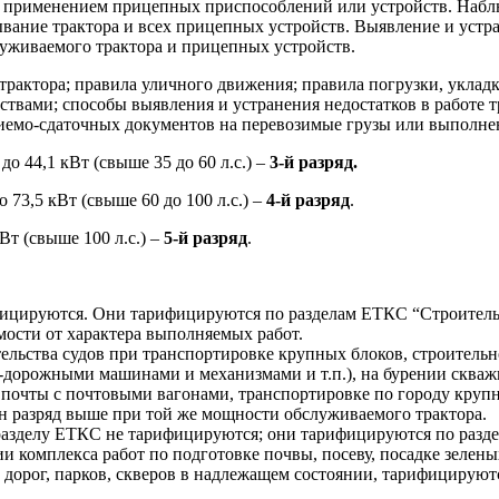
с применением прицепных приспособлений или устройств. Наблю
вание трактора и всех прицепных устройств. Выявление и устра
луживаемого трактора и прицепных устройств.
актора; правила уличного движения; правила погрузки, укладки
твами; способы выявления и устранения недостатков в работе 
иемо-сдаточных документов на перевозимые грузы или выполне
 44,1 кВт (свыше 35 до 60 л.с.) –
3-й разряд.
73,5 кВт (свыше 60 до 100 л.с.) –
4-й разряд
.
т (свыше 100 л.с.) –
5-й разряд
.
фицируются. Они тарифицируются по разделам ЕТКС “Строител
мости от характера выполняемых работ.
ительства судов при транспортировке крупных блоков, строител
-дорожными машинами и механизмами и т.п.), на бурении скважи
у почты с почтовыми вагонами, транспортировке по городу круп
н разряд выше при той же мощности обслуживаемого трактора.
разделу ЕТКС не тарифицируются; они тарифицируются по разде
и комплекса работ по подготовке почвы, посеву, посадке зелен
дорог, парков, скверов в надлежащем состоянии, тарифицируются