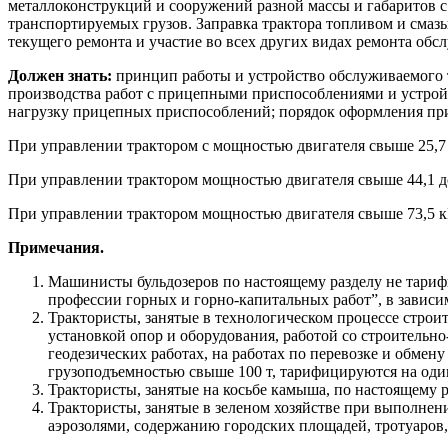
металлоконструкций и сооружений разной массы и габаритов 
транспортируемых грузов. Заправка трактора топливом и смазы
текущего ремонта и участие во всех других видах ремонта обс
Должен знать:
принцип работы и устройство обслуживаемого тр
производства работ с прицепными приспособлениями и устройс
нагрузку прицепных приспособлений; порядок оформления пр
При управлении трактором с мощностью двигателя свыше 25,7 до
При управлении трактором мощностью двигателя свыше 44,1 до 
При управлении трактором мощностью двигателя свыше 73,5 кВ
Примечания.
Машинисты бульдозеров по настоящему разделу не тари
профессии горных и горно-капитальных работ”, в зависи
Трактористы, занятые в технологическом процессе стро
установкой опор и оборудования, работой со строительно
геодезических работах, на работах по перевозке и обмен
грузоподъемностью свыше 100 т, тарифицируются на оди
Трактористы, занятые на косьбе камыша, по настоящему 
Трактористы, занятые в зеленом хозяйстве при выполнени
аэрозолями, содержанию городских площадей, тротуаров, 