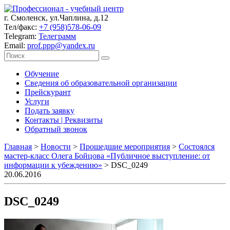
г. Смоленск, ул.Чаплина, д.12
Тел/факс:
+7 (958)578-06-09
Telegram:
Телеграмм
Email:
prof.ppp@yandex.ru
Обучение
Сведения об образовательной организации
Прейскурант
Услуги
Подать заявку
Контакты | Реквизиты
Обратный звонок
Главная
>
Новости
>
Прошедшие мероприятия
>
Состоялся
мастер-класс Олега Бойцова «Публичное выступление: от
информации к убеждению»
>
DSC_0249
20.06.2016
DSC_0249