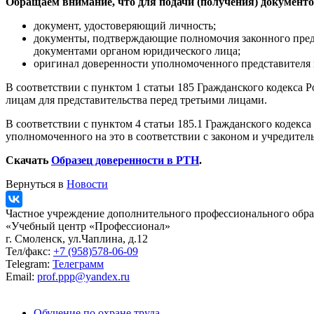
Обращаем внимание, что для подачи (получения) документо
документ, удостоверяющий личность;
документы, подтверждающие полномочия законного предст
документами органом юридического лица;
оригинал доверенности уполномоченного представителя 
В соответствии с пунктом 1 статьи 185 Гражданского кодекс
лицам для представительства перед третьими лицами.
В соответствии с пунктом 4 статьи 185.1 Гражданского кодекс
уполномоченного на это в соответствии с законом и учредите
Скачать
Образец доверенности в РТН
.
Вернуться в
Новости
Частное учреждение дополнительного профессионального обра
«Учебный центр «Профессионал»
г. Смоленск, ул.Чаплина, д.12
Тел/факс:
+7 (958)578-06-09
Telegram:
Телеграмм
Email:
prof.ppp@yandex.ru
Обучение по охране труда