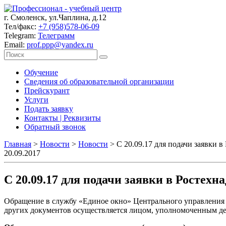
г. Смоленск, ул.Чаплина, д.12
Тел/факс:
+7 (958)578-06-09
Telegram:
Телеграмм
Email:
prof.ppp@yandex.ru
Обучение
Сведения об образовательной организации
Прейскурант
Услуги
Подать заявку
Контакты | Реквизиты
Обратный звонок
Главная
>
Новости
>
Новости
>
С 20.09.17 для подачи заявки 
20.09.2017
С 20.09.17 для подачи заявки в Ростехн
Обращение в службу «Единое окно» Центрального управления Р
других документов осуществляется лицом, уполномоченным дей