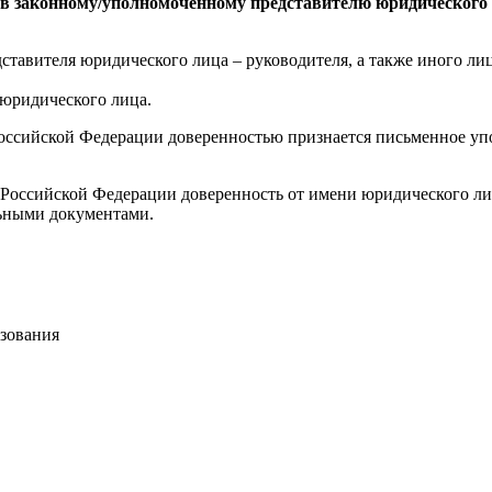
в законному/уполномоченному представителю юридического л
авителя юридического лица – руководителя, а также иного лиц
юридического лица.
а Российской Федерации доверенностью признается письменное у
а Российской Федерации доверенность от имени юридического ли
льными документами.
зования