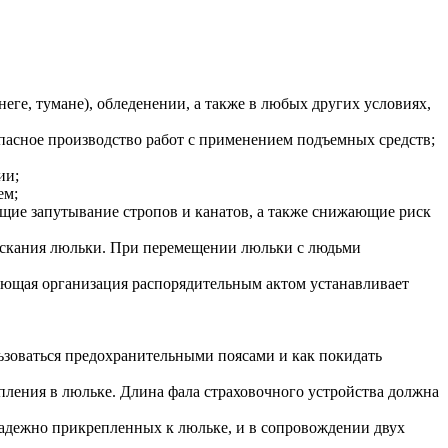
еге, тумане), обледенении, а также в любых других условиях,
пасное производство работ с применением подъемных средств;
ии;
ем;
щие запутывание стропов и канатов, а также снижающие риск
пускания люльки. При перемещении люльки с людьми
ующая организация распорядительным актом устанавливает
льзоваться предохранительными поясами и как покидать
пления в люльке. Длина фала страховочного устройства должна
надежно прикрепленных к люльке, и в сопровождении двух