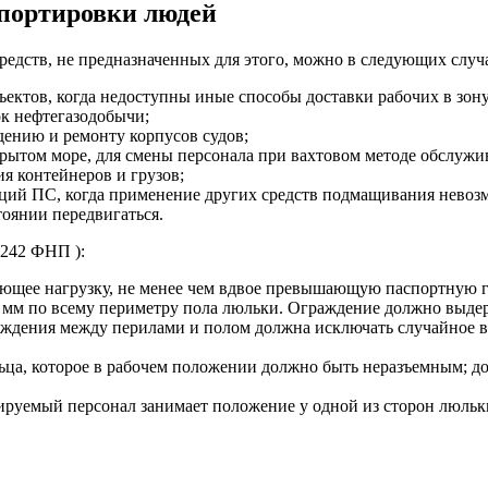
спортировки людей
едств, не предназначенных для этого, можно в следующих случ
ъектов, когда недоступны иные способы доставки рабочих в зон
к нефтегазодобычи;
дению и ремонту корпусов судов;
крытом море, для смены персонала при вахтовом методе обслужи
я контейнеров и грузов;
ций ПС, когда применение других средств подмащивания невоз
тоянии передвигаться.
 242 ФНП ):
ающее нагрузку, не менее чем вдвое превышающую паспортную 
0 мм по всему периметру пола люльки. Ограждение должно выде
ждения между перилами и полом должна исключать случайное в
ьца, которое в рабочем положении должно быть неразъемным; д
ируемый персонал занимает положение у одной из сторон люльк