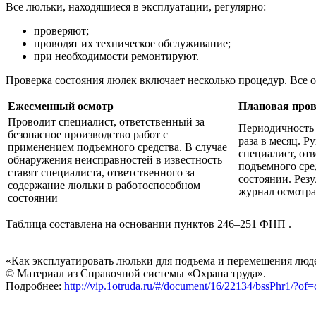
Все люльки, находящиеся в эксплуатации, регулярно:
проверяют;
проводят их техническое обслуживание;
при необходимости ремонтируют.
Проверка состояния люлек включает несколько процедур. Все 
Ежесменный осмотр
Плановая пров
Проводит специалист, ответственный за
Периодичность 
безопасное производство работ с
раза в месяц. Р
применением подъемного средства. В случае
специалист, от
обнаружения неисправностей в известность
подъемного сре
ставят специалиста, ответственного за
состоянии. Резу
содержание люльки в работоспособном
журнал осмотр
состоянии
Таблица составлена на основании пунктов 246–251 ФНП .
«Как эксплуатировать люльки для подъема и перемещения люд
© Материал из Справочной системы «Охрана труда».
Подробнее:
http://vip.1otruda.ru/#/document/16/22134/bssPhr1/?o