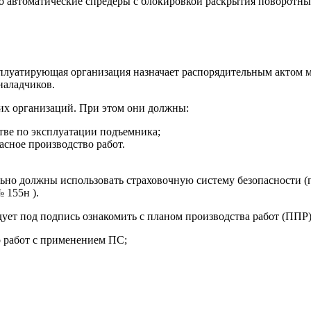
о автоматические спредеры с блокировкой раскрытия поворотны
сплуатирующая организация назначает распорядительным актом
наладчиков.
их организаций. При этом они должны:
тве по эксплуатации подъемника;
асное производство работ.
ьно должны использовать страховочную систему безопасности (п.
 155н ).
дует под подпись ознакомить с планом производства работ (ППР
о работ с применением ПС;