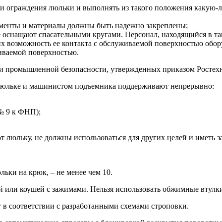
и ограждения люльки и выполнять из такого положения какую-ли
ументы и материалы должны быть надежно закреплены;
 оснащают спасательными кругами. Персонал, находящийся в так
х возможность ее контакта с обслуживаемой поверхностью обору
иваемой поверхностью.
и промышленной безопасности, утвержденных приказом Ростехнад
 люльке и машинистом подъемника поддерживают непрерывно:
№ 9 к ФНП);
 люльку, не должны использоваться для других целей и иметь з
льки на крюк, – не менее чем 10.
 или коушей с зажимами. Нельзя использовать обжимные втулк
 в соответствии с разработанными схемами строповки.