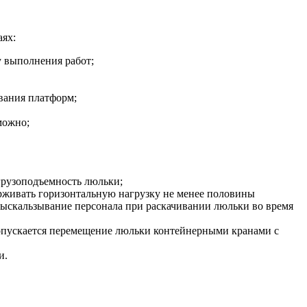
аях:
у выполнения работ;
вания платформ;
можно;
грузоподъемность люльки;
рживать горизонтальную нагрузку не менее половины
ыскальзывание персонала при раскачивании люльки во время
опускается перемещение люльки контейнерными кранами с
и.