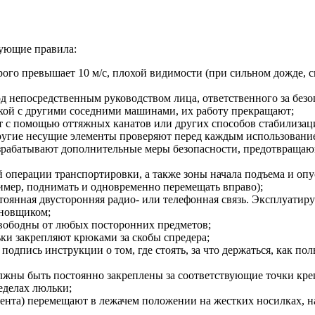
дующие правила:
рого превышает 10 м/с, плохой видимости (при сильном дожде, сн
 непосредственным руководством лица, ответственного за безо
ькой с другими соседними машинами, их работу прекращают;
 с помощью оттяжных канатов или других способов стабилизац
ругие несущие элементы проверяют перед каждым использовани
азрабатывают дополнительные меры безопасности, предотвращаю
й операции транспортировки, а также зоны начала подъема и о
мер, поднимать и одновременно перемещать вправо);
оянная двусторонняя радио- или телефонная связь. Эксплуатир
ановщиком;
вободны от любых посторонних предметов;
ки закрепляют крюками за скобы спредера;
одпись инструкции о том, где стоять, за что держаться, как по
лжны быть постоянно закреплены за соответствующие точки кре
ределах люльки;
ента) перемещают в лежачем положении на жестких носилках, 