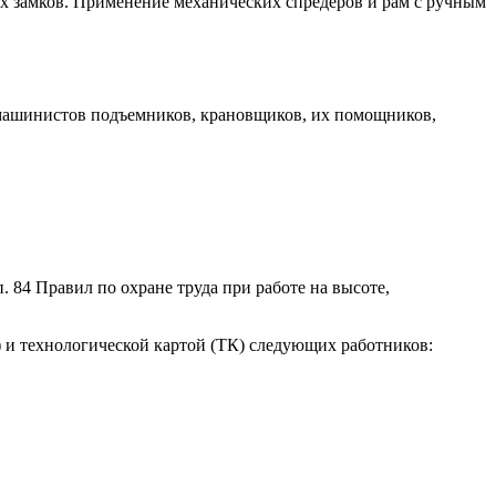
х замков. Применение механических спредеров и рам с ручным
 машинистов подъемников, крановщиков, их помощников,
 84 Правил по охране труда при работе на высоте,
) и технологической картой (ТК) следующих работников: