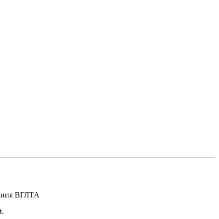
вания ВГЛТА
й.