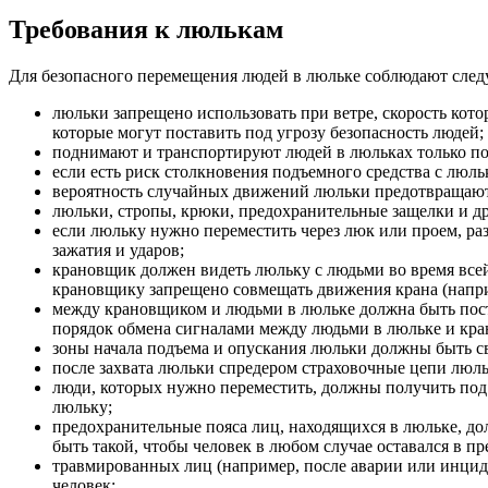
Требования к люлькам
Для безопасного перемещения людей в люльке соблюдают сле
люльки запрещено использовать при ветре, скорость кото
которые могут поставить под угрозу безопасность людей;
поднимают и транспортируют людей в люльках только под
если есть риск столкновения подъемного средства с люл
вероятность случайных движений люльки предотвращают
люльки, стропы, крюки, предохранительные защелки и д
если люльку нужно переместить через люк или проем, р
зажатия и ударов;
крановщик должен видеть люльку с людьми во время все
крановщику запрещено совмещать движения крана (напри
между крановщиком и людьми в люльке должна быть пост
порядок обмена сигналами между людьми в люльке и кр
зоны начала подъема и опускания люльки должны быть с
после захвата люльки спредером страховочные цепи люль
люди, которых нужно переместить, должны получить под п
люльку;
предохранительные пояса лиц, находящихся в люльке, до
быть такой, чтобы человек в любом случае оставался в п
травмированных лиц (например, после аварии или инцид
человек;