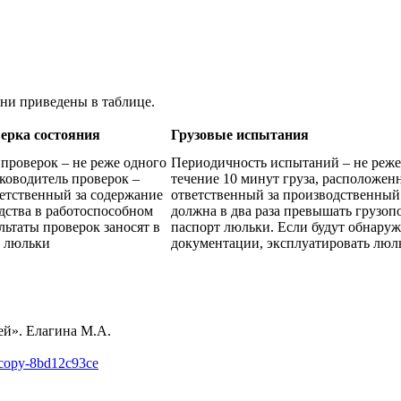
они приведены в таблице.
ерка состояния
Грузовые испытания
проверок – не реже одного
Периодичность испытаний – не реже 
уководитель проверок –
течение 10 минут груза, расположен
ветственный за содержание
ответственный за производственный 
дства в работоспособном
должна в два раза превышать грузоп
льтаты проверок заносят в
паспорт люльки. Если будут обнару
а люльки
документации, эксплуатировать люл
ей». Елагина М.А.
f=copy-8bd12c93ce