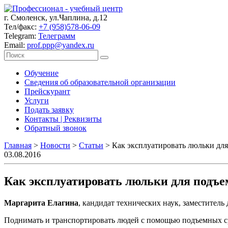
г. Смоленск, ул.Чаплина, д.12
Тел/факс:
+7 (958)578-06-09
Telegram:
Телеграмм
Email:
prof.ppp@yandex.ru
Обучение
Сведения об образовательной организации
Прейскурант
Услуги
Подать заявку
Контакты | Реквизиты
Обратный звонок
Главная
>
Новости
>
Статьи
>
Как эксплуатировать люльки дл
03.08.2016
Как эксплуатировать люльки для подъ
Маргарита Елагина
, кандидат технических наук, заместите
Поднимать и транспортировать людей с помощью подъемных ср