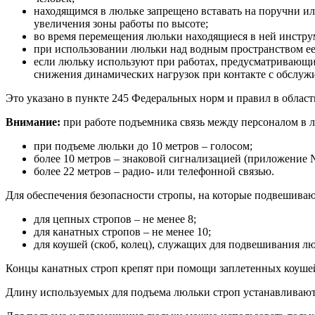
находящимся в люльке запрещено вставать на поручни ил
увеличения зоны работы по высоте;
во время перемещения люльки находящиеся в ней инстр
при использовании люльки над водным пространством ее
если люльку используют при работах, предусматривающи
снижения динамических нагрузок при контакте с обслуж
Это указано в пункте 245 Федеральных норм и правил в област
Внимание:
при работе подъемника связь между персоналом в
при подъеме люльки до 10 метров – голосом;
более 10 метров – знаковой сигнализацией (приложение 
более 22 метров – радио- или телефонной связью.
Для обеспечения безопасности стропы, на которые подвешивают
для цепных стропов – не менее 8;
для канатных стропов – не менее 10;
для коушей (скоб, колец), служащих для подвешивания лю
Концы канатных строп крепят при помощи заплетенных коушей
Длину используемых для подъема люльки строп устанавливают